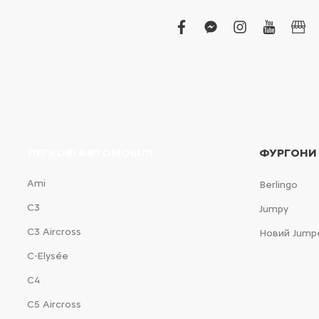
facebook
facebook-
instagram
youtub
bus
messenger
ЛЕГКОВІ АВТОМОБІЛІ
ФУРГОНИ
Ami
Berlingo
С3
Jumpy
С3 Aircross
Новий Jump
C-Elysée
С4
С5 Aircross