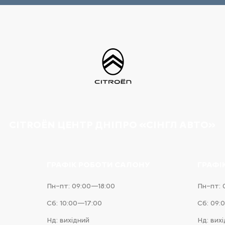
CITROËN ЦЕНТР ДНІПРО «СІНГЛ АВТО»
ГРАФІК РОБОТИ САЛОНУ
ГРАФІ
Пн–пт: 09:00—18:00
Пн–пт: 
Сб: 10:00—17:00
Сб: 09:
Нд: вихідний
Нд: вих