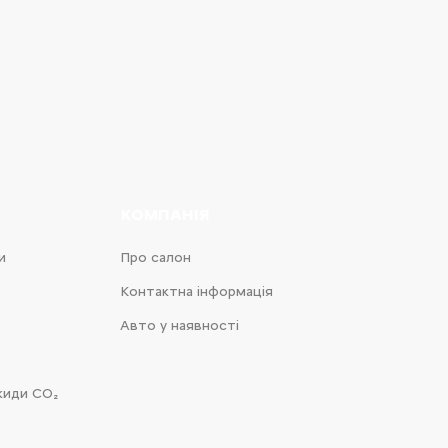
КОМПАНІЯ
и
Про салон
Контактна інформація
Авто у наявності
киди CO₂