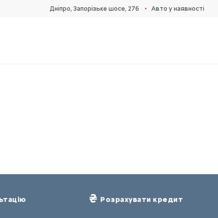
•
Дніпро, Запорізьке шосе, 27б
Авто у наявності
ьтацію
Розрахувати кредит