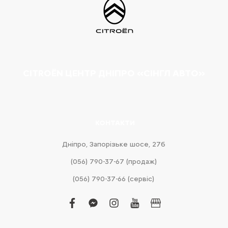
CITROËN ЦЕНТР ДНІПРО «СІНГЛ АВТО»
КОНТАКТИ
Дніпро, Запорізьке шосе, 27б
(056) 790-37-67 (продаж)
(056) 790-37-66 (сервіс)
facebook
facebook-
instagram
youtube
business
messenger