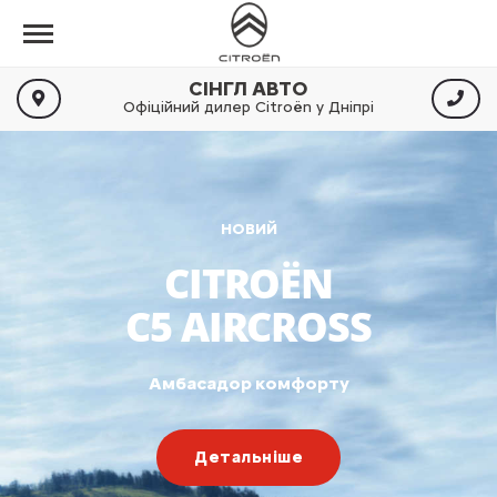
СІНГЛ АВТО
Офіційний дилер Citroën у Дніпрі
НОВИЙ
CITROËN
C5 AIRCROSS
Амбасадор комфорту
Детальніше