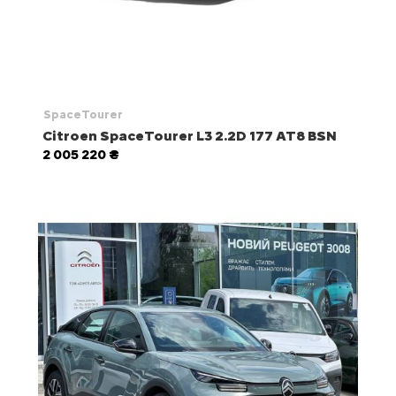
SpaceTourer
Citroen SpaceTourer L3 2.2D 177 AT8 BSN
2 005 220 ₴