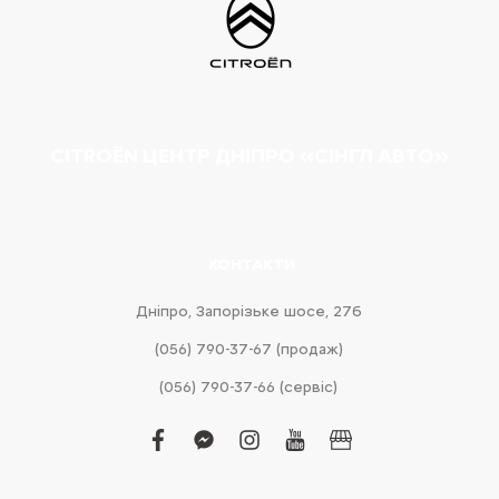
CITROËN ЦЕНТР ДНІПРО «СІНГЛ АВТО»
КОНТАКТИ
Дніпро, Запорізьке шосе, 27б
(056) 790-37-67 (продаж)
(056) 790-37-66 (сервіс)
facebook
facebook-
instagram
youtube
business
messenger