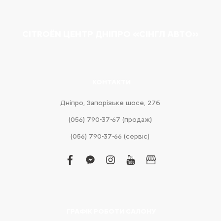
CITROËN ЦЕНТР ДНІПРО «СІНГЛ АВТО»
КОНТАКТИ
Дніпро, Запорізьке шосе, 27б
(056) 790-37-67 (продаж)
(056) 790-37-66 (сервіс)
facebook
facebook-
instagram
youtube
business
messenger
ГРАФІК РОБОТИ САЛОНУ