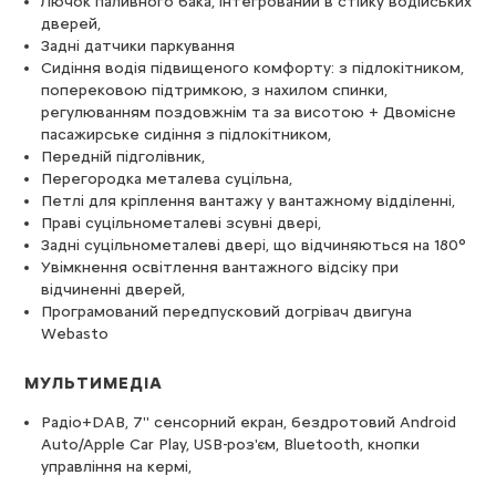
Лючок паливного бака, інтегрований в стійку водійських
дверей,
Задні датчики паркування
Сидіння водія підвищеного комфорту: з підлокітником,
поперековою підтримкою, з нахилом спинки,
регулюванням поздовжнім та за висотою + Двомісне
пасажирське сидіння з підлокітником,
Передній підголівник,
Перегородка металева суцільна,
Петлі для кріплення вантажу у вантажному відділенні,
Праві суцільнометалеві зсувні двері,
Задні суцільнометалеві двері, що відчиняються на 180°
Увімкнення освітлення вантажного відсіку при
відчиненні дверей,
Програмований передпусковий догрівач двигуна
Webasto
МУЛЬТИМЕДІА
Радіо+DAB, 7'' сенсорний екран, бездротовий Android
Auto/Apple Car Play, USB-роз'єм, Bluetooth, кнопки
управління на кермі,