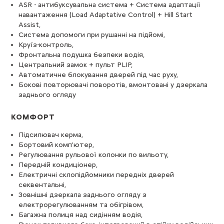
ASR - антибуксувальна система + Система адаптації
навантаження (Load Adaptative Control) + Hill Start
Assist,
Система допомоги при рушанні на підйомі,
Круїз-контроль,
Фронтальна подушка безпеки водія,
Центральний замок + пульт PLIP,
Автоматичне блокування дверей під час руху,
Бокові повторювачі поворотів, вмонтовані у дзеркала
заднього огляду
КОМФОРТ
Підсилювач керма,
Бортовий комп'ютер,
Регулювання рульової колонки по вильоту,
Передній кондиціонер,
Електричні склопідйомники передніх дверей
секвентальні,
Зовнішні дзеркала заднього огляду з
електрорегулюванням та обігрівом,
Багажна полиця над сидінням водія,