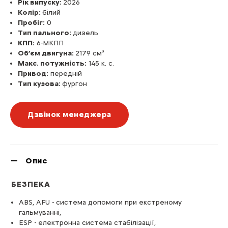
Рік випуску:
2026
Колір:
білий
Пробіг:
0
Тип пального:
дизель
КПП:
6-МКПП
Об’єм двигуна:
2179 см³
Макс. потужність:
145 к. с.
Привод:
передній
Тип кузова:
фургон
Дзвінок менеджера
Опис
БЕЗПЕКА
ABS, AFU - система допомоги при екстреному
гальмуванні,
ESP - електронна система стабілізації,