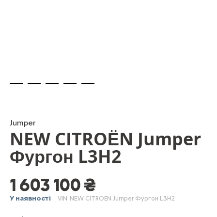
Skip
to
the
beginning
Jumper
NEW CITROЁN Jumper
of
the
Фургон L3H2
images
gallery
1 603 100 ₴
У наявності
VIN
NEW CITROЁN Jumper Фургон L3H2