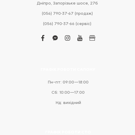
Дніпро, Запорізьке шосе, 27б
(056) 790-37-67 (продаж)
(056) 790-37-66 (сервіс)
facebook
facebook-
instagram
youtube
business
messenger
ГРАФІК РОБОТИ САЛОНУ
Пн–пт: 09:00—18:00
Сб: 10:00—17:00
Нд: вихідний
ГРАФІК РОБОТИ СТО