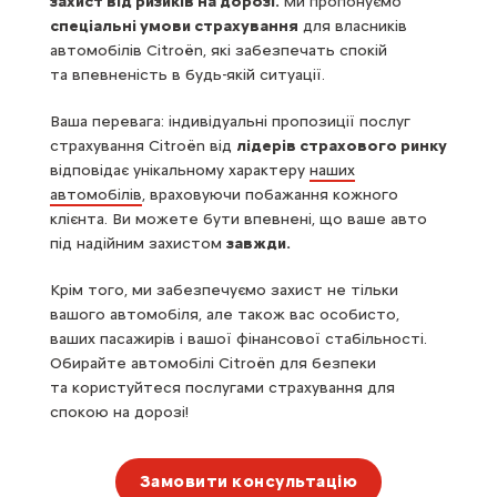
захист від ризиків на дорозі.
Ми пропонуємо
спеціальні умови страхування
для власників
автомобілів Citroën, які забезпечать спокій
та впевненість в будь-якій ситуації.
Ваша перевага: індивідуальні пропозиції послуг
страхування Citroën від
лідерів страхового ринку
відповідає унікальному характеру
наших
автомобілів
, враховуючи побажання кожного
клієнта. Ви можете бути впевнені, що ваше авто
під надійним захистом
завжди.
Крім того, ми забезпечуємо захист не тільки
вашого автомобіля, але також вас особисто,
ваших пасажирів і вашої фінансової стабільності.
Обирайте автомобілі Citroën для безпеки
та користуйтеся послугами страхування для
спокою на дорозі!
Замовити консультацію