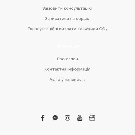
Замовити консультацію
Записатися на сервіс
Експлуатаційні витрати та викиди CO₂
КОМПАНІЯ
Про салон
Контактна інформація
Авто у наявності
facebook
facebook-
instagram
youtube
business
messenger