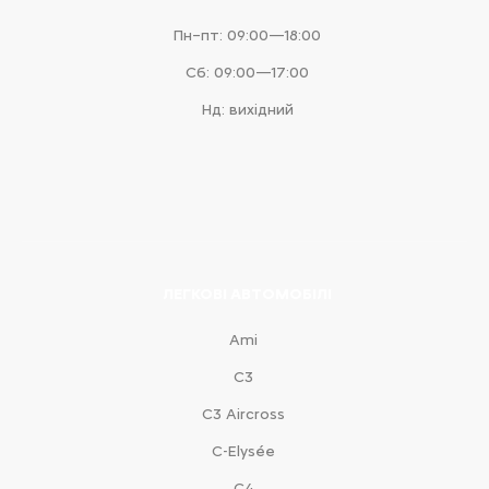
Пн–пт: 09:00—18:00
Сб: 09:00—17:00
Нд: вихідний
ЛЕГКОВІ АВТОМОБІЛІ
Ami
С3
С3 Aircross
C-Elysée
С4