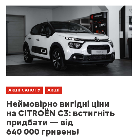
АКЦІЇ САЛОНУ
АКЦІЇ
Неймовірно вигідні ціни
на CITROЁN C3: встигніть
придбати — від
640 000 гривень!