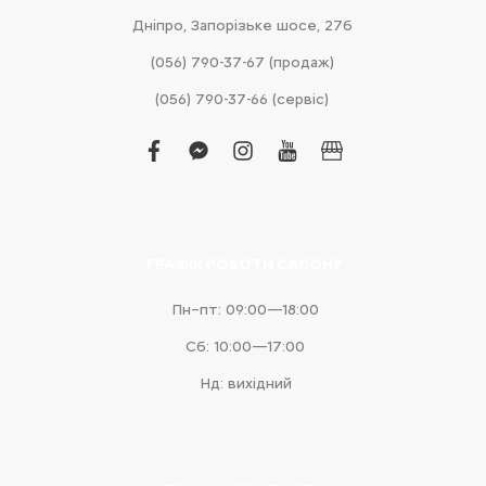
Дніпро, Запорізьке шосе, 27б
(056) 790-37-67 (продаж)
(056) 790-37-66 (сервіс)
facebook
facebook-
instagram
youtube
business
messenger
ГРАФІК РОБОТИ САЛОНУ
Пн–пт: 09:00—18:00
Сб: 10:00—17:00
Нд: вихідний