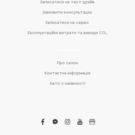
Записатися на тест-драйв
Замовити консультацію
Записатися на сервіс
Експлуатаційні витрати та викиди CO₂
КОМПАНІЯ
Про салон
Контактна інформація
Авто у наявності
facebook
facebook-
instagram
youtube
business
messenger