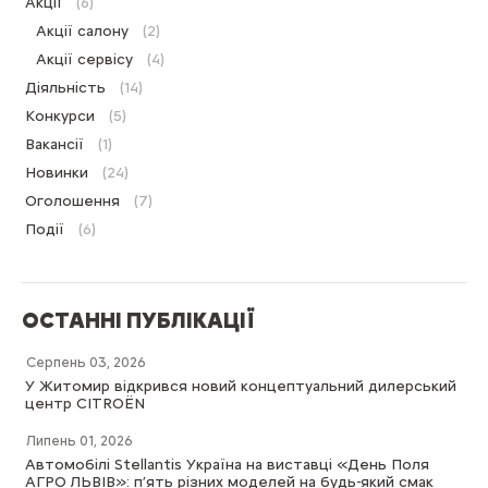
Акції
(6)
Акції салону
(2)
Акції сервісу
(4)
Діяльність
(14)
Конкурси
(5)
Вакансії
(1)
Новинки
(24)
Оголошення
(7)
Події
(6)
ОСТАННІ ПУБЛІКАЦІЇ
Серпень 03, 2026
У Житомир відкрився новий концептуальний дилерський
центр CITROËN
Липень 01, 2026
Автомобілі Stellantis Україна на виставці «День Поля
АГРО ЛЬВІВ»: п’ять різних моделей на будь-який смак