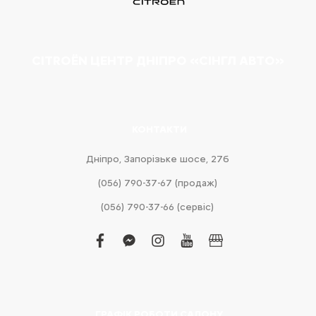
CITROËN ЦЕНТР ДНІПРО «СІНГЛ АВТО»
КОНТАКТИ
Дніпро, Запорізьке шосе, 27б
(056) 790-37-67 (продаж)
(056) 790-37-66 (сервіс)
facebook
facebook-
instagram
youtube
business
messenger
ГРАФІК РОБОТИ САЛОНУ