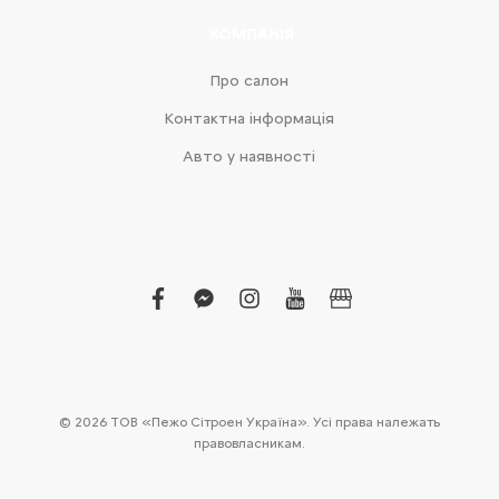
КОМПАНІЯ
Про салон
Контактна інформація
Авто у наявності
facebook
facebook-
instagram
youtube
business
messenger
© 2026 ТОВ «Пежо Сітроен Україна». Усі права належать
правовласникам.