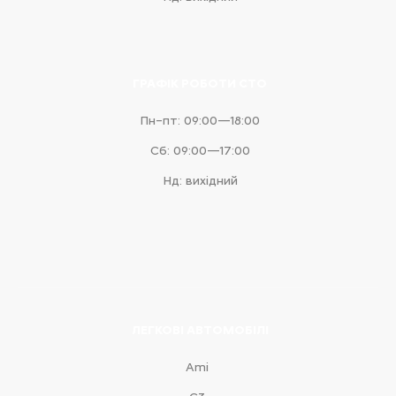
ГРАФІК РОБОТИ СТО
Пн–пт: 09:00—18:00
Сб: 09:00—17:00
Нд: вихідний
ЛЕГКОВІ АВТОМОБІЛІ
Ami