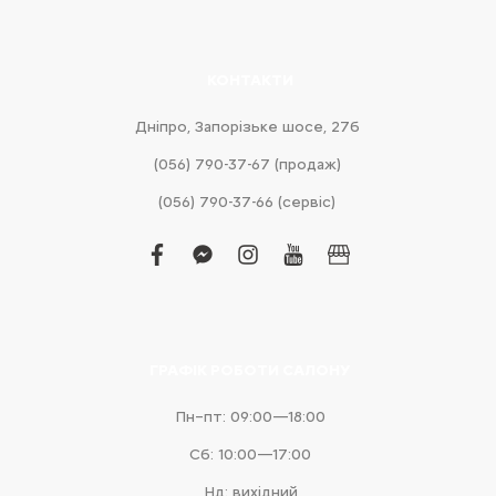
КОНТАКТИ
Дніпро, Запорізьке шосе, 27б
(056) 790-37-67 (продаж)
(056) 790-37-66 (сервіс)
facebook
facebook-
instagram
youtube
business
messenger
ГРАФІК РОБОТИ САЛОНУ
Пн–пт: 09:00—18:00
Сб: 10:00—17:00
Нд: вихідний