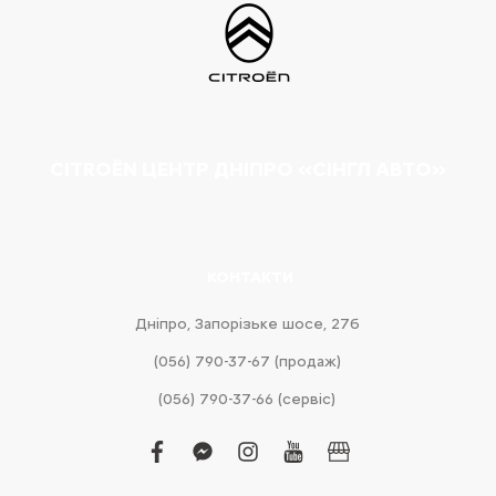
CITROËN ЦЕНТР ДНІПРО «СІНГЛ АВТО»
КОНТАКТИ
Дніпро, Запорізьке шосе, 27б
(056) 790-37-67 (продаж)
(056) 790-37-66 (сервіс)
facebook
facebook-
instagram
youtube
business
messenger