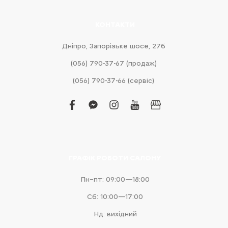
КОНТАКТИ
Дніпро, Запорізьке шосе, 27б
(056) 790-37-67 (продаж)
(056) 790-37-66 (сервіс)
facebook
facebook-
instagram
youtube
business
messenger
ГРАФІК РОБОТИ САЛОНУ
Пн–пт: 09:00—18:00
Сб: 10:00—17:00
Нд: вихідний