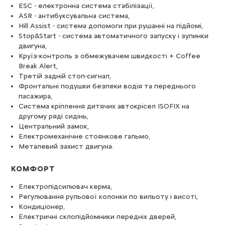
ESС - електронна система стабілізації,
ASR - антибуксувальна система,
Hill Assist - система допомоги при рушанні на підйомі,
Stop&Start - система автоматичного запуску і зупинки
двигуна,
Круїз-контроль з обмежувачем швидкості + Coffee
Break Alert,
Третій задній стоп-сигнал,
Фронтальні подушки безпеки водія та переднього
пасажира,
Система кріплення дитячих автокрісел ISOFIX на
другому ряді сидінь,
Центральний замок,
Електромеханічне стоянкове гальмо,
Металевий захист двигуна.
КОМФОРТ
Електропідсилювач керма,
Регулювання рульової колонки по вильоту і висоті,
Кондиціонер,
Електричні склопідйомники передніх дверей,