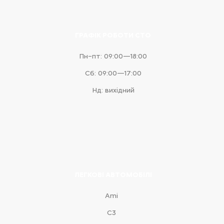
ГРАФІК РОБОТИ СТО
Пн–пт: 09:00—18:00
Сб: 09:00—17:00
Нд: вихідний
ЛЕГКОВІ АВТОМОБІЛІ
Ami
С3