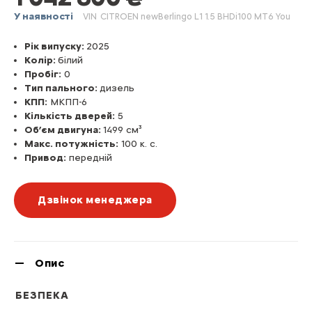
У наявності
VIN
CITROEN newBerlingo L1 1.5 BHDi100 MT6 You
Рік випуску:
2025
Колір:
бiлий
Пробіг:
0
Тип пального:
дизель
КПП:
МКПП-6
Кількість дверей:
5
Об’єм двигуна:
1499 см³
Макс. потужність:
100 к. с.
Привод:
передній
Дзвінок менеджера
Опис
БЕЗПЕКА