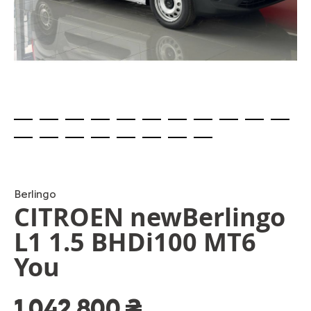
Skip
to
the
beginning
Berlingo
CITROEN newBerlingo
of
the
L1 1.5 BHDi100 MT6
images
gallery
You
1 042 800 ₴