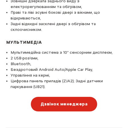
Зовнішні дзеркала заднього виду з
електрорегулюванням та обігрівом,
Праві та ліві зсувні бокові двері з вікнами, що
відкриваються,
Задні відкидні засклені двері з обігрівом та
склоочисником.
МУЛЬТИМЕДІА
Мультимедійна система з 10" сенсорним дисплеєм,
2 USB-роз'єми,
Bluetooth,
Бездротовий Android Auto/Apple Car Play,
Управління на кермі,
Цифрова панель приладів (ZJA2); Задні датчики
паркування (UB21).
Дзвінок менеджера