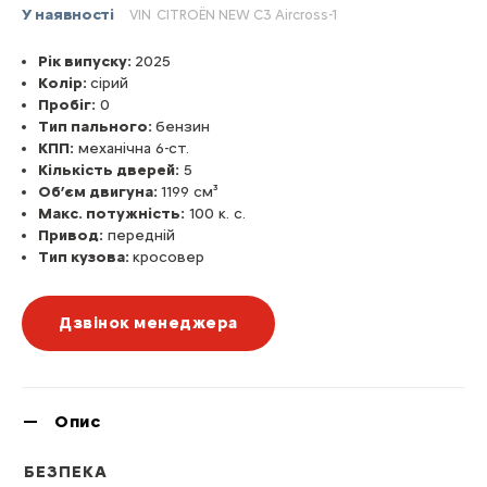
У наявності
VIN
CITROЁN NEW C3 Aircross-1
Рік випуску:
2025
Колір:
сірий
Пробіг:
0
Тип пального:
бензин
КПП:
механічна 6-ст.
Кількість дверей:
5
Об’єм двигуна:
1199 см³
Макс. потужність:
100 к. с.
Привод:
передній
Тип кузова:
кросовер
Дзвінок менеджера
Опис
БЕЗПЕКА