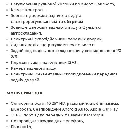
Регулювання рульової колонки по висоті і вильоту,
Клімат-контроль,
Зовнішні дзеркала заднього виду з
електрорегулюванням та обігрівом,
Зовнішні дзеркала заднього виду з функцією
автоскладання,
Електричні склопідйомники передніх дверей,
Сидіння водія, що регулюється по висоті,
Задній ряд сидінь, що складається у співвідношенні 1/3 -
2/3,
Передні і задні підголівники (2+3),
Камера заднього виду,
Електричні секвентальні склопідйомники передніх і
задніх дверей.
МУЛЬТИМЕДІА
Сенсорний екран 10.25'' HD, радіоприймач, 6 динаміків,
Bluetooth, безпровідний Android Auto, Apple Car Play,
USB-C порти для передніх та задніх пасажирів,
Безпровідна зарядка для телефону,
Bluetooth,