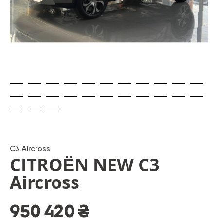
Skip
to
the
beginning
C3 Aircross
CITROЁN NEW C3
of
the
Aircross
images
gallery
950 420 ₴