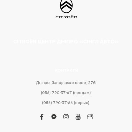
CITROËN ЦЕНТР ДНІПРО «СІНГЛ АВТО»
КОНТАКТИ
Дніпро, Запорізьке шосе, 27б
(056) 790-37-67 (продаж)
(056) 790-37-66 (сервіс)
facebook
facebook-
instagram
youtube
business
messenger