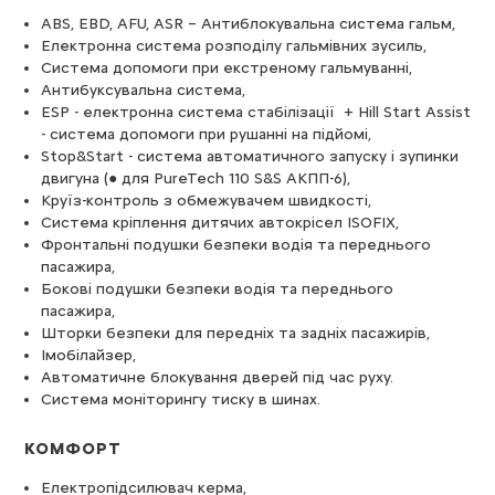
ABS, EBD, AFU, ASR – Антиблокувальна система гальм,
Електронна система розподілу гальмівних зусиль,
Система допомоги при екстреному гальмуванні,
Антибуксувальна система,
ESP - електронна система стабілізації + Hill Start Assist
- система допомоги при рушанні на підйомі,
Stop&Start - система автоматичного запуску і зупинки
двигуна (● для PureTech 110 S&S АКПП-6),
Круїз-контроль з обмежувачем швидкості,
Система кріплення дитячих автокрісел ISOFIX,
Фронтальні подушки безпеки водія та переднього
пасажира,
Бокові подушки безпеки водія та переднього
пасажира,
Шторки безпеки для передніх та задніх пасажирів,
Імобілайзер,
Автоматичне блокування дверей під час руху.
Система моніторингу тиску в шинах.
КОМФОРТ
Електропідсилювач керма,