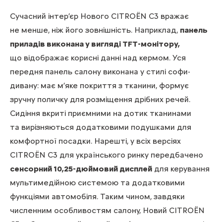
Сучасний інтер’єр Нового CITROЁN C3 вражає
не менше, ніж його зовнішність. Наприклад,
панель
приладів виконана у вигляді TFT-монітору,
що відображає корисні данні над кермом. Уся
передня панель салону виконана у стилі софи-
дивану: має м’яке покриття з тканини, формує
зручну поличку для розміщення дрібних речей.
Сидіння вкриті приємними на дотик тканинами
та вирізняються додатковими подушками для
комфортної посадки. Нарешті, у всіх версіях
CITROЁN C3 для українського ринку передбачено
сенсорний 10,25-дюймовий дисплей
для керування
мультимедійною системою та додатковими
функціями автомобіля. Таким чином, завдяки
численним особливостям салону, Новий CITROЁN