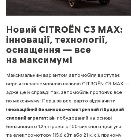
Новий CITROЁN C3 MAX:
інновації, технології,
оснащення — все
на максимум!
Максимальним варіантом автомобіля виступає
версія з красномовною назвою CITROЁN C3 MAX —
адже це й справді так, автомобіль пропонує все
по максимуму! Перш за все, варто відзначити
інноваційний бензиново-електричний гібридний
силовий агрегат:
він побудований на основі
бензинового 1,2-літрового 100-сильного двигуна
та електромотору (15,6 кВт або 21 к. с.), причому