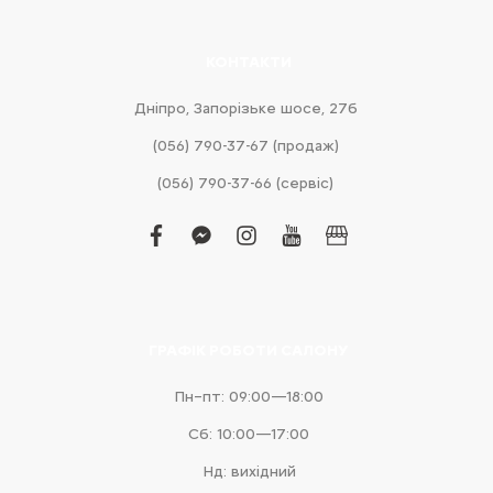
КОНТАКТИ
Дніпро, Запорізьке шосе, 27б
(056) 790-37-67 (продаж)
(056) 790-37-66 (сервіс)
facebook
facebook-
instagram
youtube
business
messenger
ГРАФІК РОБОТИ САЛОНУ
Пн–пт: 09:00—18:00
Сб: 10:00—17:00
Нд: вихідний