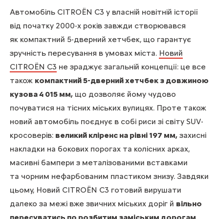
Автомобіль CITROЁN C3 у власній новітній історії
від початку 2000-х років завжди створювався
як компактний 5-дверний хетчбек, що гарантує
зручність пересування в умовах міста.
Новий
CITROЁN C3
не зраджує загальній концепції: це все
також
компактний 5-дверний хетчбек з довжиною
кузова 4 015 мм,
що дозволяє йому чудово
почуватися на тісних міських вулицях. Проте також
новий автомобіль поєднує в собі риси зі світу SUV-
кросоверів:
великий кліренс на рівні 197 мм,
захисні
накладки на бокових порогах та колісних арках,
масивні бампери з металізованими вставками
та чорним нефарбованим пластиком знизу. Завдяки
цьому, Новий CITROЁN C3 готовий вирушати
далеко за межі вже звичних міських доріг й
вільно
пересуватись по розбитим заміським дорогам