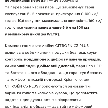
перемикання передач
— це зрозуміла
та перевірена часом пара, що забезпечує гарні
експлуатаційній показники: прискорення 0-100 км/
год за 10,6 секунди, максимальна швидкість 160 км/
год,
споживання палива лише 5,6 л на 100 км
у змішаному циклі (за WLTP).
Комплектація автомобіля CITROЁN C3 PLUS
включає в себе численні подушки безпеки, круїз-
контроль,
кондиціонер, цифрову панель приладів,
сенсорний 10,25-дюймовий дисплей,
фари Eco LED
та багато іншого обладнання, що гарантує безпеку
та комфорт в кожній подорожі. Крім того, для
CITROЁN C3 PLUS пропонуються різноманітні
варіанти коліс та кольорів кузова, що допоможіть
надати індивідуальності та підкреслити
оригінальність образу — завітайте
у фірмовий