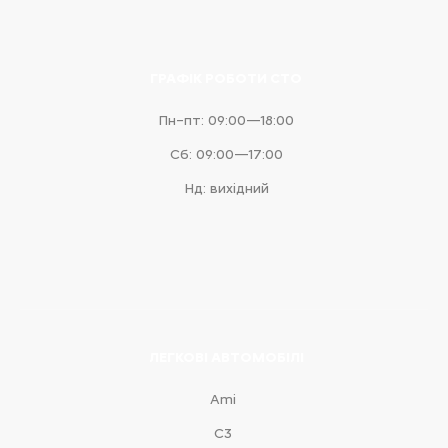
ГРАФІК РОБОТИ СТО
Пн–пт: 09:00—18:00
Сб: 09:00—17:00
Нд: вихідний
ЛЕГКОВІ АВТОМОБІЛІ
Ami
С3