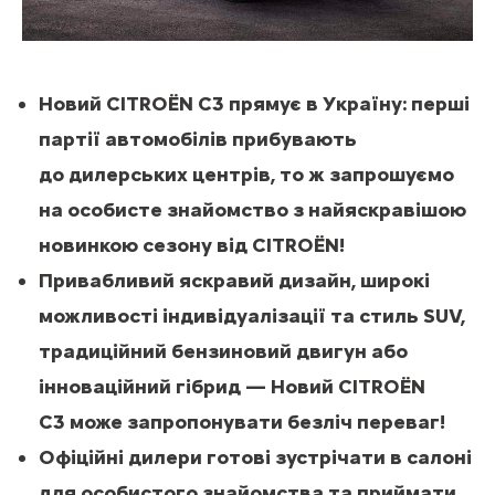
Новий CITROЁN C3 прямує в Україну: перші
партії автомобілів прибувають
до дилерських центрів, то ж запрошуємо
на особисте знайомство з найяскравішою
новинкою сезону від CITROЁN!
Привабливий яскравий дизайн, широкі
можливості індивідуалізації та стиль SUV,
традиційний бензиновий двигун або
інноваційний гібрид — Новий CITROЁN
C3 може запропонувати безліч переваг!
Офіційні дилери готові зустрічати в салоні
для особистого знайомства та приймати