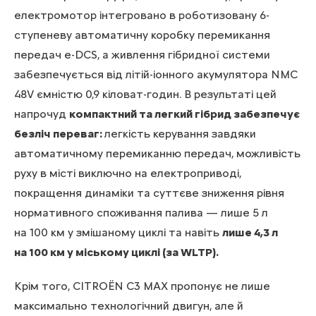
електромотор інтегровано в роботизовану 6-
ступеневу автоматичну коробку перемикання
передач e-DCS, а живлення гібридної системи
забезпечується від літій-іонного акумулятора NMC
48V ємністю 0,9 кіловат-годин. В результаті цей
напрочуд
компактний та легкий гібрид забезпечує
безліч переваг:
легкість керування завдяки
автоматичному перемиканню передач, можливість
руху в місті виключно на електроприводі,
покращення динаміки та суттєве зниження рівня
нормативного споживання палива — лише 5 л
на 100 км у змішаному циклі та навіть
лише 4,3 л
на 100 км у міському циклі (за WLTP).
Крім того, CITROЁN C3 MAX пропонує не лише
максимально технологічний двигун, але й