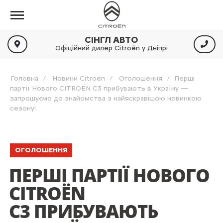
СІНГЛ АВТО
Офіційний дилер Citroën у Дніпрі
Головна
Новини Citroën
Оголошення
Перші
партії Нового CITROЁN C3 прибувають в Україну —
запрошуємо до знайомства з найяскравішою новинкою
сезону!
ОГОЛОШЕННЯ
ПЕРШІ ПАРТІЇ НОВОГО
CITROЁN
C3 ПРИБУВАЮТЬ