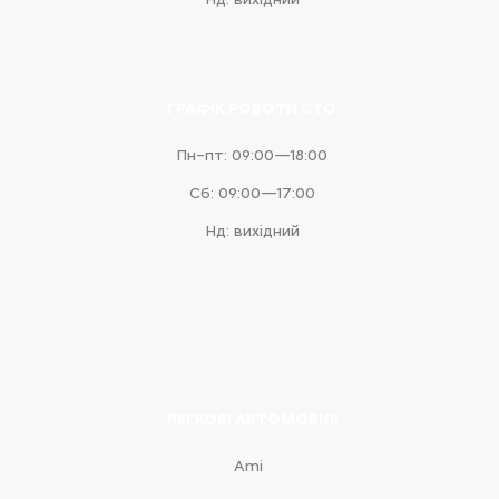
ГРАФІК РОБОТИ СТО
Пн–пт: 09:00—18:00
Сб: 09:00—17:00
Нд: вихідний
ЛЕГКОВІ АВТОМОБІЛІ
Ami