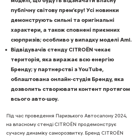
моделі, що будуть відзначати власну
публічну світову прем’єру! Усі новинки
демонструють сильні та оригінальні
характери, а також сповнені приємних
сюрпризів; особливо у випадку моделі Ami.
Відвідувачів стенду CITROЁN чекає
територія, яка виражає всю енергію
Бренду; у партнерстві з YouTube,
облаштована онлайн-студія Бренду, яка
дозволить створювати контент протягом
всього авто-шоу.
Під час проведення Паризького Автосалону 2024,
на власному стенді CITROЁN продемонструє
сучасну динаміку саморозвитку. Бренд CITROЁN