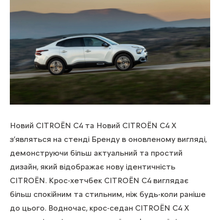
Новий CITROЁN C4 та Новий CITROЁN C4 X
з’являться на стенді Бренду в оновленому вигляді,
демонструючи більш актуальний та простий
дизайн, який відображає нову ідентичність
CITROЁN. Крос-хетчбек CITROЁN C4 виглядає
більш спокійним та стильним, ніж будь-коли раніше
до цього. Водночас, крос-седан CITROЁN C4 X