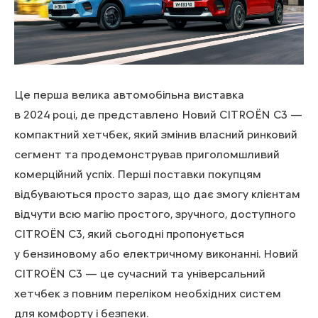
Це перша велика автомобільна виставка
в 2024 році, де представлено Новий CITROЁN С3 —
компактний хетчбек, який змінив власний ринковий
сегмент та продемонстрував приголомшливий
комерційний успіх. Перші поставки покупцям
відбуваються просто зараз, що дає змогу клієнтам
відчути всю магію простого, зручного, доступного
CITROЁN С3, який сьогодні пропонується
у бензиновому або електричному виконанні. Новий
CITROЁN С3 — це сучасний та універсальний
хетчбек з повним переліком необхідних систем
для комфорту і безпеки.