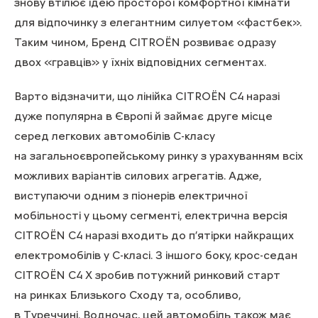
знову втілює ідею просторої комфортної кімнати
для відпочинку з елегантним силуетом «фастбек».
Таким чином, Бренд CITROЁN розвиває одразу
двох «гравців» у їхніх відповідних сегментах.
Варто відзначити, що лінійка CITROЁN C4 наразі
дуже популярна в Європі й займає друге місце
серед легкових автомобілів C-класу
на загальноєвропейському ринку з урахуванням всіх
можливих варіантів силових агрегатів. Адже,
виступаючи одним з піонерів електричної
мобільності у цьому сегменті, електрична версія
CITROЁN С4 наразі входить до п’ятірки найкращих
електромобілів у C-класі. З іншого боку, крос-седан
CITROЁN C4 X зробив потужний ринковий старт
на ринках Близького Сходу та, особливо,
в Туреччині. Водночас, цей автомобіль також має