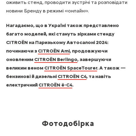
оживить стенд, проводити зустрічі та розповідати
новини Бренду в режимі «онлайн».
Нагадаємо, що в Україні також представлено
багато моделей, які стануть зірками стенду
CITROЁN на Паризькому Автосалоні 2024:
починаючи з
CITROЁN Ami
, продовжуючи
оновленим
CITROЁN Berlingo
, завершуючи
великим веном
CITROЁN SpaceTourer
. А також —
бензинові й дизельні
CITROЁN С4
, та навіть
електричний
CITROЁN ё-С4
.
Фотодобірка