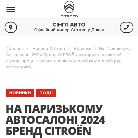
СІНГЛ АВТО
Офіційний дилер Citroën у Дніпрі
Головна
Новини Citroën
Новинки
На Паризькому
Автосалоні 2024 Бренд CITROËN створить справжній
фурор, представивши повністю новий модельний ряд
автомобілів!
НОВИНКИ
ПОДІЇ
НА ПАРИЗЬКОМУ
АВТОСАЛОНІ 2024
БРЕНД CITROËN