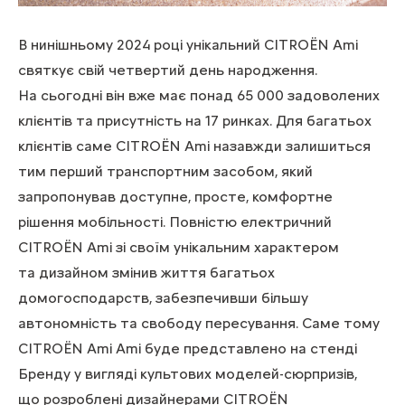
В нинішньому 2024 році унікальний CITROЁN Ami
святкує свій четвертий день народження.
На сьогодні він вже має понад 65 000 задоволених
клієнтів та присутність на 17 ринках. Для багатьох
клієнтів саме CITROЁN Ami назавжди залишиться
тим перший транспортним засобом, який
запропонував доступне, просте, комфортне
рішення мобільності. Повністю електричний
CITROЁN Ami зі своїм унікальним характером
та дизайном змінив життя багатьох
домогосподарств, забезпечивши більшу
автономність та свободу пересування. Саме тому
CITROЁN Ami Ami буде представлено на стенді
Бренду у вигляді культових моделей-сюрпризів,
що розроблені дизайнерами CITROЁN