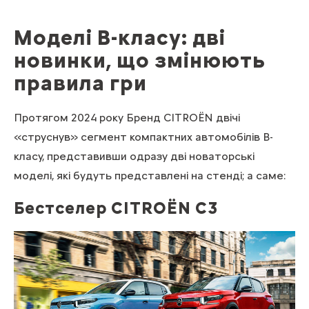
Моделі В-класу: дві
новинки, що змінюють
правила гри
Протягом 2024 року Бренд CITROЁN двічі
«струснув» сегмент компактних автомобілів B-
класу, представивши одразу дві новаторські
моделі, які будуть представлені на стенді; а саме:
Бестселер CITROЁN С3