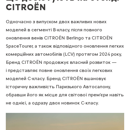
CITROЁN
Одночасно з випуском двох важливих нових
моделей в сегменті B-класу, після повного
оновлення венів CITROЁN Berlingo та CITROЁN
SpaceTourer, а також відповідного оновлення легких
комерційних автомобілів (LCV) протягом 2024 року,
Бренд CITROЁN продовжує власний розвиток —
і представляє повне оновлення своїх легкових
моделей C-класу. Бренд CITROЁN вшановує
історичну важливість Паризького Автосалону,
обравши його як місце для світової прем’єри навіть
не однієї, а одразу двох новинок С-класу.