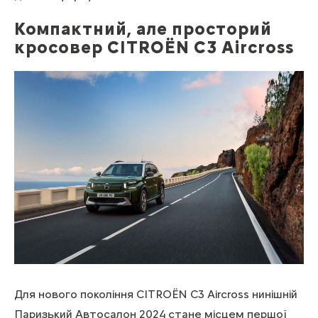
Компактний, але просторий
кросовер CITROЁN С3 Aircross
Для нового покоління CITROЁN С3 Aircross нинішній
Паризький Автосалон 2024 стане місцем першої