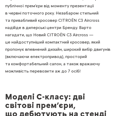
публічної прем’єри від моменту презентації
в червні поточного року. Незабаром стильний
та привабливий кросовер CITROЁN С3 Aircross
надійде в дилерські центри Бренду. Варто
нагадати, що Новий CITROЁN С3 Aircross —
це найдоступніший компактний кросовер, який
пропонує впевнений дизайн, широкий вибір двигунів
(включаючи електропривод), просторий
та комфортабельний салон, а також вражаючу
можливість перевозити аж до 7 осіб!
Моделі С-класу: дві
світові прем’єри,
що дебютують на стенді