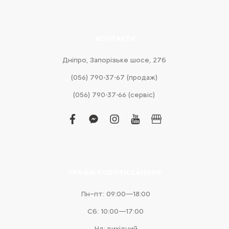
КОНТАКТИ
Дніпро, Запорізьке шосе, 27б
(056) 790-37-67 (продаж)
(056) 790-37-66 (сервіс)
facebook
facebook-
instagram
youtube
business
messenger
ГРАФІК РОБОТИ САЛОНУ
Пн–пт: 09:00—18:00
Сб: 10:00—17:00
Нд: вихідний