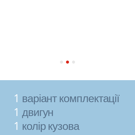
1
варіант комплектації
1
двигун
1
колір кузова