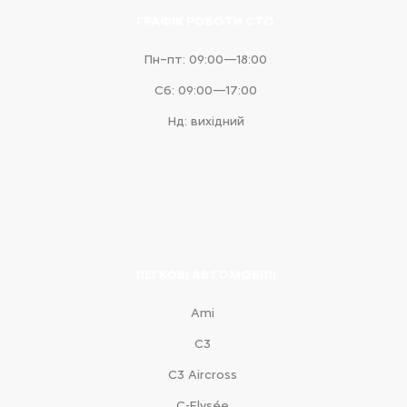
ГРАФІК РОБОТИ СТО
Пн–пт: 09:00—18:00
Сб: 09:00—17:00
Нд: вихідний
ЛЕГКОВІ АВТОМОБІЛІ
Ami
С3
С3 Aircross
C-Elysée