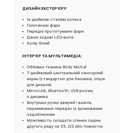
ДИЗАЙН ЕКСТЕР’ЄРУ:
16-дюймові сталеві колеса
Галогенові фари
Передні протитуманні фари
Денні ходові LED-вогні
Колір білий
ІНТЕР’ЄР ТА МУЛЬТИМЕДІА:
Оббивка тканина Birdy Mistral
7-дюймовий центральний сенсорний
екран (стандартно для бензина, опція
для дизеля)
MirrorLink, Bluetooth, USB-роз’єм,
4 динаміка
Внутрішні ручки дверей і важіль
перемикання передач із хромованим
оздобленням
Можливість складати спинки сидінь
другого ряду на 1/3, 2/3 або повністю