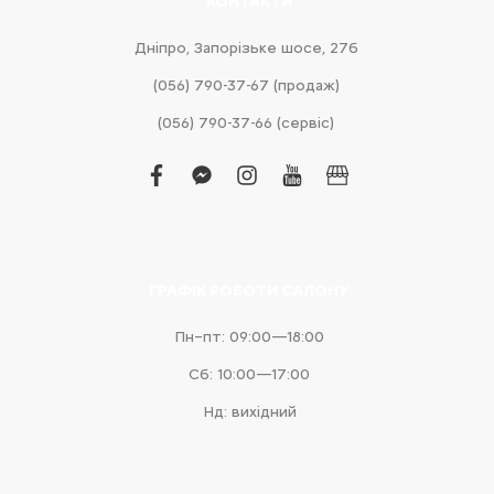
КОНТАКТИ
Дніпро, Запорізьке шосе, 27б
(056) 790-37-67 (продаж)
(056) 790-37-66 (сервіс)
facebook
facebook-
instagram
youtube
business
messenger
ГРАФІК РОБОТИ САЛОНУ
Пн–пт: 09:00—18:00
Сб: 10:00—17:00
Нд: вихідний