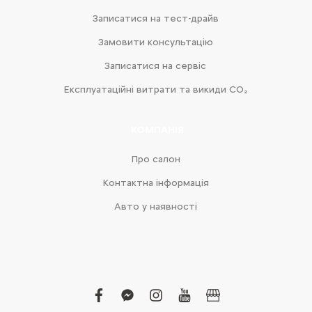
Записатися на тест-драйв
Замовити консультацію
Записатися на сервіс
Експлуатаційні витрати та викиди CO₂
КОМПАНІЯ
Про салон
Контактна інформація
Авто у наявності
facebook
facebook-
instagram
youtube
business
messenger