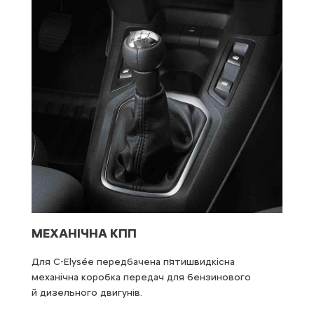
МЕХАНІЧНА КПП
ВЕ
e
Для C-Elysée передбачена пʼятишвидкісна
Лег
вому
механічна коробка передач для бензинового
зап
й дизельного двигунів.
реч