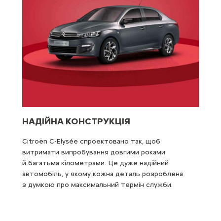
НАДІЙНА КОНСТРУКЦІЯ
ДВ
Citroën C-Elysée спроектовано так, щоб
Cit
витримати випробування довгими роками
дин
й багатьма кілометрами. Це дуже надійний
диз
и
автомобіль, у якому кожна деталь розроблена
на 
го
з думкою про максимальний термін служби.
п’я