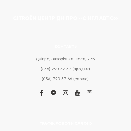
CITROËN ЦЕНТР ДНІПРО «СІНГЛ АВТО»
КОНТАКТИ
Дніпро, Запорізьке шосе, 27б
(056) 790-37-67 (продаж)
(056) 790-37-66 (сервіс)
facebook
facebook-
instagram
youtube
business
messenger
ГРАФІК РОБОТИ САЛОНУ