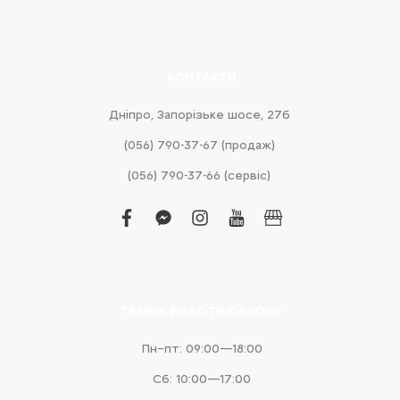
КОНТАКТИ
Дніпро, Запорізьке шосе, 27б
(056) 790-37-67 (продаж)
(056) 790-37-66 (сервіс)
facebook
facebook-
instagram
youtube
business
messenger
ГРАФІК РОБОТИ САЛОНУ
Пн–пт: 09:00—18:00
Сб: 10:00—17:00