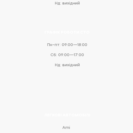
Нд: вихідний
ГРАФІК РОБОТИ СТО
Пн–пт: 09:00—18:00
Сб: 09:00—17:00
Нд: вихідний
ЛЕГКОВІ АВТОМОБІЛІ
Ami