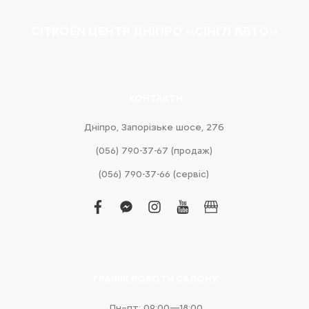
CITROËN ЦЕНТР ДНІПРО «СІНГЛ АВТО»
КОНТАКТИ
Дніпро, Запорізьке шосе, 27б
(056) 790-37-67 (продаж)
(056) 790-37-66 (сервіс)
facebook
facebook-
instagram
youtube
business
messenger
ГРАФІК РОБОТИ САЛОНУ
Пн–пт: 09:00—18:00