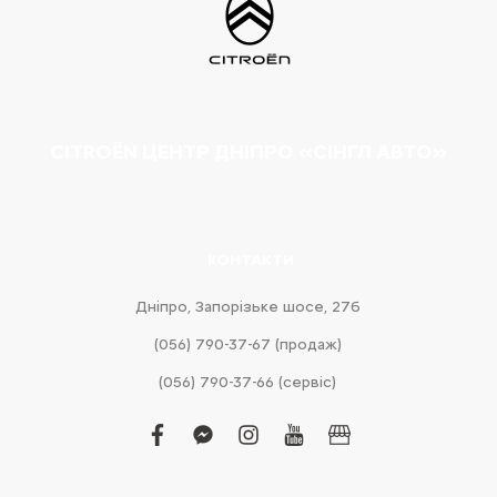
CITROËN ЦЕНТР ДНІПРО «СІНГЛ АВТО»
КОНТАКТИ
Дніпро, Запорізьке шосе, 27б
(056) 790-37-67 (продаж)
(056) 790-37-66 (сервіс)
facebook
facebook-
instagram
youtube
business
messenger