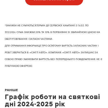
*ЗНИЖКИ НЕ СУМУЮТЬСЯ.ТЕРМІН ДІЇ СЕРВІСНОЇ КАМПАНІЇ З 14.02.
ПО
3
1
.
12
.20
24
СУМА ЗНИЖКИ 20%
ТА 10%
В ПОРІВНЯННІ ЗІ ЗВИЧАЙНОЮ ЦІНОЮ НА
ОБСЛУГОВУВАННЯ І ЗАПАСНІ ЧАСТИНИ.
ДЛЯ ОТРИМАННЯ ІНФОРМАЦІЇ ПРО ОСТАТОЧНУ ВАРТІСТЬ ЗАПАСНИХ ЧАСТИН І
РОБІТ ЗВЕРНІТЬСЯ В «С
I
НГЛ АВТО». КОМПАНІЯ «С
І
НГЛ АВТО» ЗАЛИШАЄ ЗА
СОБОЮ ПРАВО ЗМІНЮВАТИ ВАРТІСТЬ БЕЗ ПОПЕРЕДНЬОГО ПОВІДОМЛЕННЯ. НЕ Є
ПУБЛІЧНОЮ ОФЕРТОЮ.
РАНІШЕ
Графік роботи на святкові
дні 2024-2025 рік