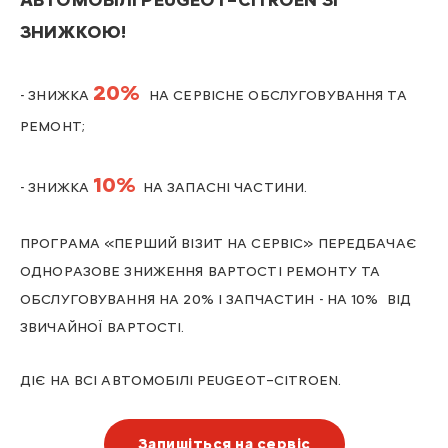
АВТОМОБІЛІ PEUGEOT–СITROEN ЗІ
ЗНИЖКОЮ!
20%
- ЗНИЖКА
НА СЕРВІСНЕ ОБСЛУГОВУВАННЯ
ТА
РЕМОНТ;
10%
- ЗНИЖКА
НА ЗАПАСНІ ЧАСТИНИ
.
ПРОГРАМА «ПЕРШИЙ ВІЗИТ НА СЕРВІС» ПЕРЕДБАЧАЄ
ОДНОРАЗОВЕ ЗНИЖЕННЯ ВАРТОСТІ РЕМОНТ
У ТА
ОБСЛУГОВУВАННЯ
НА 20%
І ЗАПЧАСТИН
-
НА 10%
ВІД
ЗВИЧАЙНОЇ ВАРТОСТІ.
ДІЄ НА ВСІ АВТОМОБІЛІ
PEUGEOT
–С
ITROEN
.
Запишіться на сервіс