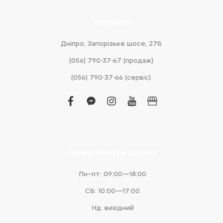
КОНТАКТИ
Дніпро, Запорізьке шосе, 27б
(056) 790-37-67 (продаж)
(056) 790-37-66 (сервіс)
facebook
facebook-
instagram
youtube
business
messenger
ГРАФІК РОБОТИ САЛОНУ
Пн–пт: 09:00—18:00
Сб: 10:00—17:00
Нд: вихідний