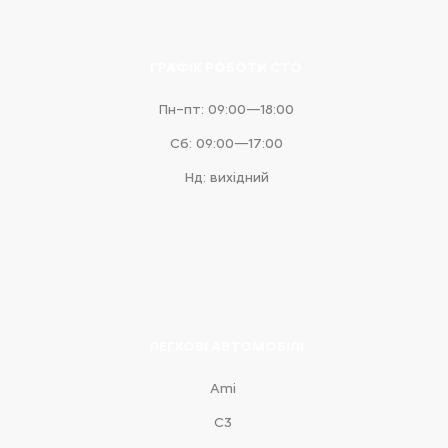
ГРАФІК РОБОТИ СТО
Пн–пт: 09:00—18:00
Сб: 09:00—17:00
Нд: вихідний
ЛЕГКОВІ АВТОМОБІЛІ
Ami
С3